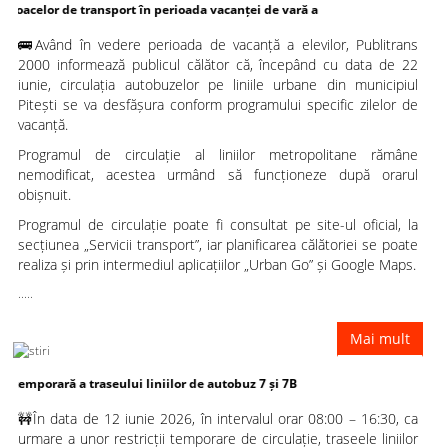
de transport în perioada vacanței de vară a
🚌Având în vedere perioada de vacanță a elevilor, Publitrans
elevilor
2000 informează publicul călător că, începând cu data de 22
iunie, circulația autobuzelor pe liniile urbane din municipiul
Pitești se va desfășura conform programului specific zilelor de
vacanță.
Programul de circulație al liniilor metropolitane rămâne
nemodificat, acestea urmând să funcționeze după orarul
obișnuit.
Programul de circulație poate fi consultat pe site-ul oficial, la
secțiunea „Servicii transport”, iar planificarea călătoriei se poate
realiza și prin intermediul aplicațiilor „Urban Go” și Google Maps.
.....
Mai mult
 a traseului liniilor de autobuz 7 și 7B
🚧În data de 12 iunie 2026, în intervalul orar 08:00 – 16:30, ca
urmare a unor restricții temporare de circulație, traseele liniilor