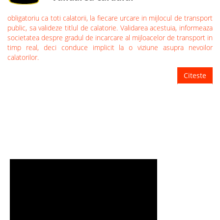
obligatoriu ca toti calatorii, la fiecare urcare in mijlocul de transport
public, sa valideze titlul de calatorie. Validarea acestuia, informeaza
societatea despre gradul de incarcare al mijloacelor de transport in
timp real, deci conduce implicit la o viziune asupra nevoilor
calatorilor.
Citeste
TUTORIALE