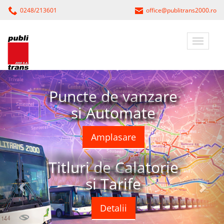
0248/213601
office@publitrans2000.ro
Puncte de vanzare
si Automate
Amplasare
Titluri de Calatorie
si Tarife
Detalii