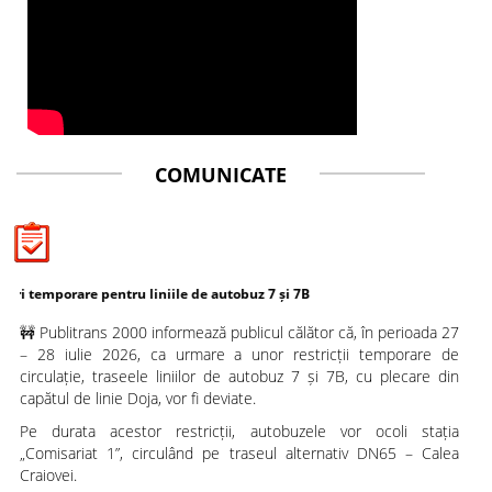
COMUNICATE
are pentru liniile de autobuz 7 și 7B
🚧 Publitrans 2000 informează publicul călător că, în perioada 27
– 28 iulie 2026, ca urmare a unor restricții temporare de
circulație, traseele liniilor de autobuz 7 și 7B, cu plecare din
capătul de linie Doja, vor fi deviate.
Pe durata acestor restricții, autobuzele vor ocoli stația
„Comisariat 1”, circulând pe traseul alternativ DN65 – Calea
Craiovei.