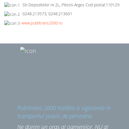
Str.Depozitelor-nr.2L, Pitesti-Arges Cod postal:110129
0248.213573; 0248.213601
www.publitrans2000.ro
Publitrans 2000 traditie si siguranta in
transportul public de persoane.
Ne dorim un oras al oamenilor, NU al