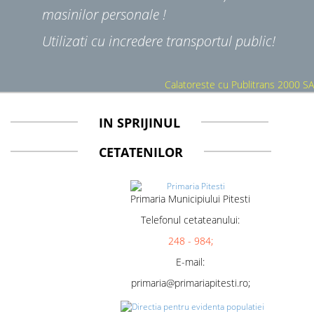
masinilor personale !
Utilizati cu incredere transportul public!
Calatoreste cu Publitrans 2000 SA
IN SPRIJINUL
CETATENILOR
Primaria Municipiului Pitesti
Telefonul cetateanului:
248 - 984;
E-mail:
primaria@primariapitesti.ro;