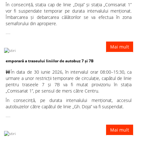
În consecință, stația cap de linie „Doja” și stația „Comisariat 1”
vor fi suspendate temporar pe durata intervalului menționat.
Îmbarcarea și debarcarea călătorilor se va efectua în zona
semaforului din apropiere.
.....
Mai mult
 a traseului liniilor de autobuz 7 și 7B
🚧În data de 30 iunie 2026, în intervalul orar 08:00–15:30, ca
urmare a unor restricții temporare de circulație, capătul de linie
pentru traseele 7 și 7B va fi mutat provizoriu în stația
„Comisariat 1”, pe sensul de mers către Centru.
În consecință, pe durata intervalului menționat, accesul
autobuzelor către capătul de linie „Gh. Doja” va fi suspendat.
.....
Mai mult