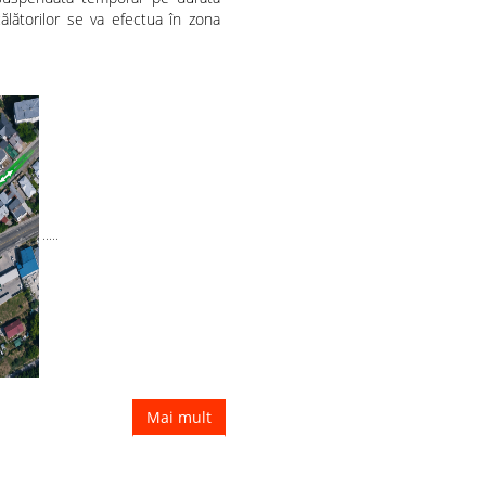
ălătorilor se va efectua în zona
.....
Mai mult