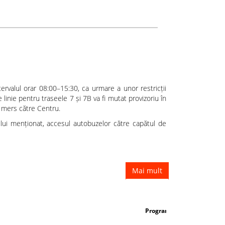
Modificare temporară a traseului liniilor de
ervalul orar 08:00–15:30, ca urmare a unor restricții
 linie pentru traseele 7 și 7B va fi mutat provizoriu în
e mers către Centru.
ului menționat, accesul autobuzelor către capătul de
Mai mult
Programul mijloacelor de transport în perioada vaca