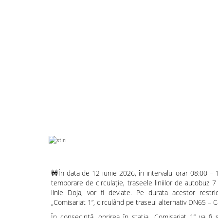
🚧În data de 12 iunie 2026, în intervalul orar 08:00 – 
temporare de circulație, traseele liniilor de autobuz 7
linie Doja, vor fi deviate. Pe durata acestor restric
„Comisariat 1”, circulând pe traseul alternativ DN65 – C
În consecință, oprirea în stația „Comisariat 1” va f