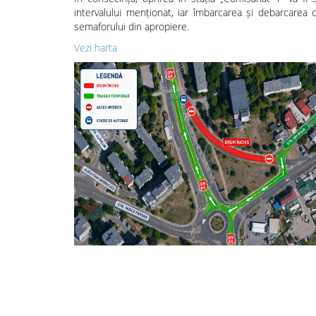
intervalului menționat, iar îmbarcarea și debarcarea c
semaforului din apropiere.
Vezi harta