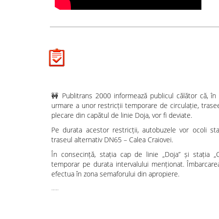
🚧 Publitrans 2000 informează publicul călător că, în
urmare a unor restricții temporare de circulație, trasee
plecare din capătul de linie Doja, vor fi deviate.
Pe durata acestor restricții, autobuzele vor ocoli sta
traseul alternativ DN65 – Calea Craiovei.
În consecință, stația cap de linie „Doja” și stația 
temporar pe durata intervalului menționat. Îmbarcarea
efectua în zona semaforului din apropiere.
.....