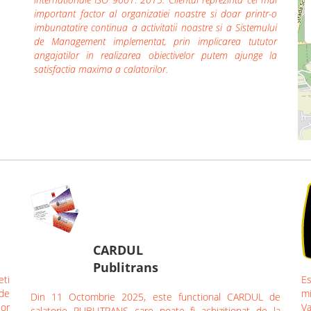
important factor al organizatiei noastre si doar printr-o
imbunatatire continua a activitatii noastre si a Sistemului
de Management implementat, prin implicarea tututor
angajatilor in realizarea obiectivelor putem ajunge la
satisfactia maxima a calatorilor.
CARDUL
Publitrans
eti
Es
 de
mi
Din 11 Octombrie 2025, este functional CARDUL de
lor
Va
calatorie PUBLITRANS care poate fi achizitionat de la