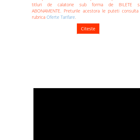
titluri de calatorie sub forma de BILETE s
ABONAMENTE. Preturile acestora le puteti consulta
rubrica
Oferte Tarifare
.
Citeste