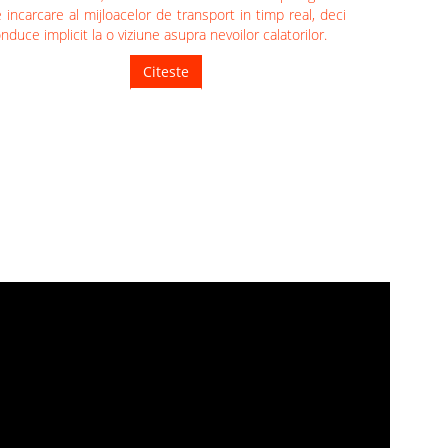
 incarcare al mijloacelor de transport in timp real, deci
nduce implicit la o viziune asupra nevoilor calatorilor.
Citeste