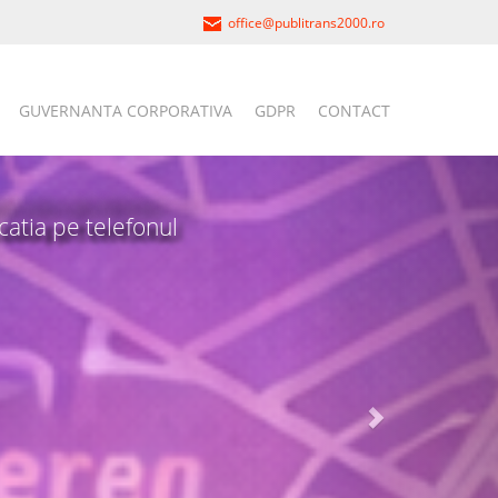
office@publitrans2000.ro
GUVERNANTA CORPORATIVA
GDPR
CONTACT
icatia pe telefonul