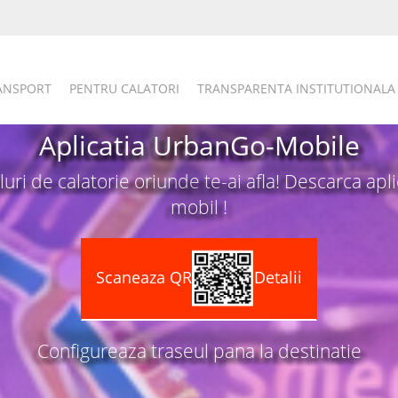
RANSPORT
PENTRU CALATORI
TRANSPARENTA INSTITUTIONALA
Aplicatia UrbanGo-Mobile
luri de calatorie oriunde te-ai afla! Descarca apl
mobil !
Scaneaza QR
Detalii
Configureaza traseul pana la destinatie