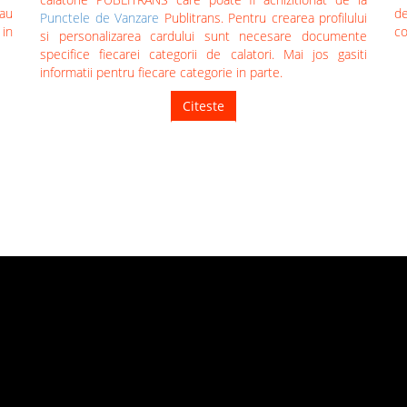
au
de
Punctele de Vanzare
Publitrans. Pentru crearea profilului
 in
co
si personalizarea cardului sunt necesare documente
specifice fiecarei categorii de calatori. Mai jos gasiti
informatii pentru fiecare categorie in parte.
Citeste
TUTORIALE