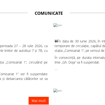
COMUNICATE
Modificări temporare pentru liniile de autobuz 7 și 7B
🚧În data de 30 iunie 2026, în int
 perioada 27 – 28 iulie 2026, ca
temporare de circulație, capătul de
le liniilor de autobuz 7 și 7B, cu
stația „Comisariat 1”, pe sensul d
În consecință, pe durata interval
ția „Comisariat 1”, circulând pe
linie „Gh. Doja” va fi suspendat.
.....
„Comisariat 1” vor fi suspendate
 și debarcarea călătorilor se va
Mai mult