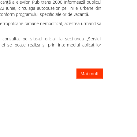
anță a elevilor, Publitrans 2000 informează publicul
2 iunie, circulația autobuzelor pe liniile urbane din
conform programului specific zilelor de vacanță.
r metropolitane rămâne nemodificat, acestea urmând să
consultat pe site-ul oficial, la secțiunea „Servicii
riei se poate realiza și prin intermediul aplicațiilor
Mai mult