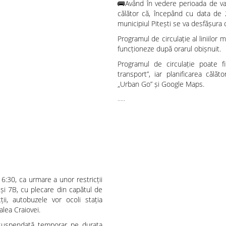
🚌Având în vedere perioada de vac
călător că, începând cu data de 2
municipiul Pitești se va desfășura 
Programul de circulație al liniilo
funcționeze după orarul obișnuit.
Programul de circulație poate fi 
transport”, iar planificarea călăto
„Urban Go” și Google Maps.
.....
Modificare temporară a traseului liniilor de autobuz 7 și 7B
16:30, ca urmare a unor restricții
 și 7B, cu plecare din capătul de
ții, autobuzele vor ocoli stația
alea Craiovei.
i suspendată temporar pe durata