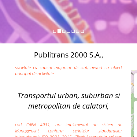
Publitrans 2000 S.A.,
societate cu capital majoritar de stat, avand ca obiect
principal de activitate:
Transportul urban, suburban si
metropolitan de calatori,
cod CAEN 4931, are implementat un sistem de
Management conform cerintelor standardelor
internationale ISO 9001: 2015. Clientul reprezinta cel mai