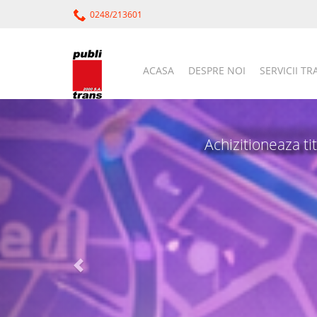
0248/213601
ACASA
DESPRE NOI
SERVICII T
Achizitioneaza tit