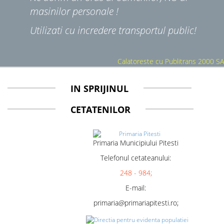
masinilor personale !
Utilizati cu incredere transportul public!
Calatoreste cu Publitrans 2000 SA
IN SPRIJINUL
CETATENILOR
Primaria Municipiului Pitesti
Telefonul cetateanului:
248 - 984;
E-mail:
primaria@primariapitesti.ro;