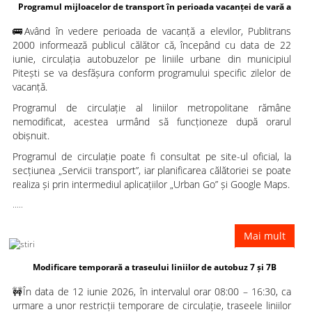
mul mijloacelor de transport în perioada vacanței de vară a
🚌Având în vedere perioada de vacanță a elevilor, Publitrans
elevilor
2000 informează publicul călător că, începând cu data de 22
iunie, circulația autobuzelor pe liniile urbane din municipiul
Pitești se va desfășura conform programului specific zilelor de
vacanță.
Programul de circulație al liniilor metropolitane rămâne
nemodificat, acestea urmând să funcționeze după orarul
obișnuit.
Programul de circulație poate fi consultat pe site-ul oficial, la
secțiunea „Servicii transport”, iar planificarea călătoriei se poate
realiza și prin intermediul aplicațiilor „Urban Go” și Google Maps.
.....
Mai mult
dificare temporară a traseului liniilor de autobuz 7 și 7B
🚧În data de 12 iunie 2026, în intervalul orar 08:00 – 16:30, ca
urmare a unor restricții temporare de circulație, traseele liniilor