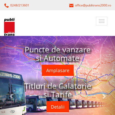
0248/213601
office@publitrans2000.ro
Puncte de vanzare
si Automate
Amplasare
Titluri de Calatorie
si Tarife
Detalii