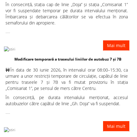
În consecință, stația cap de linie „Doja” și stația „Comisariat 1”
vor fi suspendate temporar pe durata intervalului menționat.
Îmbarcarea și debarcarea călătorilor se va efectua în zona
semaforului din apropiere.
.....
Mai mult
dificare temporară a traseului liniilor de autobuz 7 și 7B
🚧În data de 30 iunie 2026, în intervalul orar 08:00–15:30, ca
urmare a unor restricții temporare de circulație, capătul de linie
pentru traseele 7 și 7B va fi mutat provizoriu în stația
„Comisariat 1”, pe sensul de mers către Centru.
În consecință, pe durata intervalului menționat, accesul
autobuzelor către capătul de linie „Gh. Doja” va fi suspendat.
.....
Mai mult