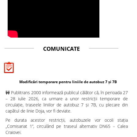
COMUNICATE
Modificări temporare pentru liniile de autobuz 7 și 7B
🚧 Publitrans 2000 informează publicul călător că, în perioada 27
– 28 iulie 2026, ca urmare a unor restricții temporare de
circulație, traseele liniilor de autobuz 7 și 7B, cu plecare din
capătul de linie Doja, vor fi deviate.
Pe durata acestor restricții, autobuzele vor ocoli stația
„Comisariat 1”, circulând pe traseul alternativ DN65 – Calea
Craiovei.