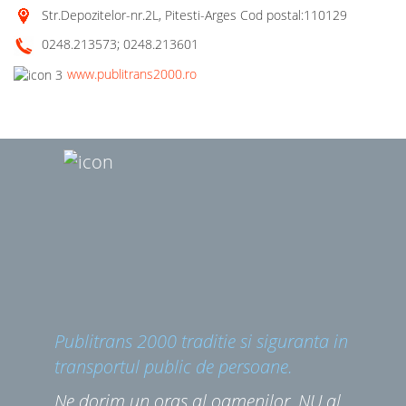
Str.Depozitelor-nr.2L, Pitesti-Arges Cod postal:110129
0248.213573; 0248.213601
www.publitrans2000.ro
Publitrans 2000 traditie si siguranta in
transportul public de persoane.
Ne dorim un oras al oamenilor, NU al