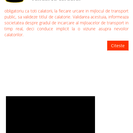
obligatoriu ca toti calatorii, la fiecare urcare in mijlocul de transport
public, sa valideze titlul de calatorie. Validarea acestuia, informeaza
societatea despre gradul de incarcare al mijloacelor de transport in
timp real, deci conduce implicit la o viziune asupra nevoilor
calatorilor.
Citeste
TUTORIALE