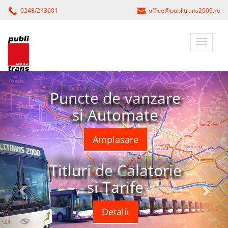
0248/213601
office@publitrans2000.ro
Puncte de vanzare
si Automate
Amplasare
Titluri de Calatorie
si Tarife
Detalii