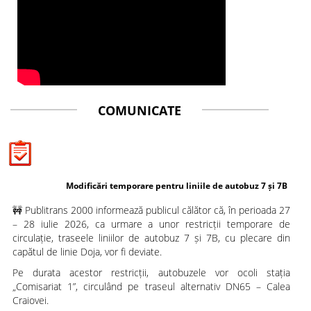
COMUNICATE
Modificări temporare pentru liniile de autobuz 7 și 7B
🚧 Publitrans 2000 informează publicul călător că, în perioada 27
– 28 iulie 2026, ca urmare a unor restricții temporare de
circulație, traseele liniilor de autobuz 7 și 7B, cu plecare din
capătul de linie Doja, vor fi deviate.
Pe durata acestor restricții, autobuzele vor ocoli stația
„Comisariat 1”, circulând pe traseul alternativ DN65 – Calea
Craiovei.