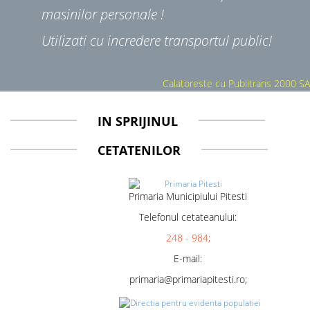
masinilor personale !
Utilizati cu incredere transportul public!
Calatoreste cu Publitrans 2000 SA
IN SPRIJINUL
CETATENILOR
Primaria Municipiului Pitesti
Telefonul cetateanului:
248 - 984;
E-mail:
primaria@primariapitesti.ro;