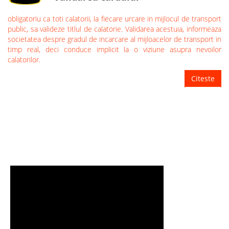
obligatoriu ca toti calatorii, la fiecare urcare in mijlocul de transport
public, sa valideze titlul de calatorie. Validarea acestuia, informeaza
societatea despre gradul de incarcare al mijloacelor de transport in
timp real, deci conduce implicit la o viziune asupra nevoilor
calatorilor.
Citeste
TUTORIALE