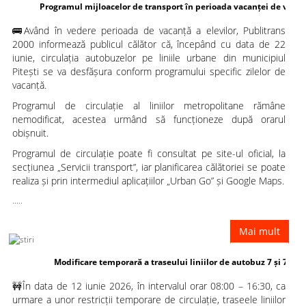
Programul mijloacelor de transport în perioada vacanței de vară a
🚌Având în vedere perioada de vacanță a elevilor, Publitrans
elevilor
2000 informează publicul călător că, începând cu data de 22
iunie, circulația autobuzelor pe liniile urbane din municipiul
Pitești se va desfășura conform programului specific zilelor de
vacanță.
Programul de circulație al liniilor metropolitane rămâne
nemodificat, acestea urmând să funcționeze după orarul
obișnuit.
Programul de circulație poate fi consultat pe site-ul oficial, la
secțiunea „Servicii transport”, iar planificarea călătoriei se poate
realiza și prin intermediul aplicațiilor „Urban Go” și Google Maps.
.....
Mai mult
Modificare temporară a traseului liniilor de autobuz 7 și 7B
🚧În data de 12 iunie 2026, în intervalul orar 08:00 – 16:30, ca
urmare a unor restricții temporare de circulație, traseele liniilor