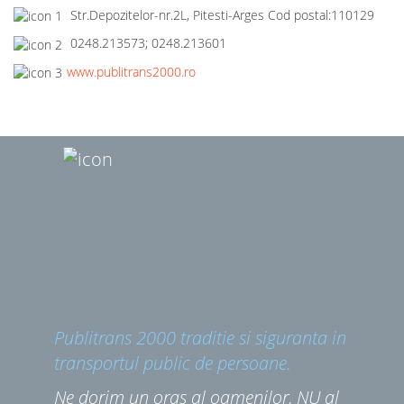
Str.Depozitelor-nr.2L, Pitesti-Arges Cod postal:110129
0248.213573; 0248.213601
www.publitrans2000.ro
Publitrans 2000 traditie si siguranta in
transportul public de persoane.
Ne dorim un oras al oamenilor, NU al