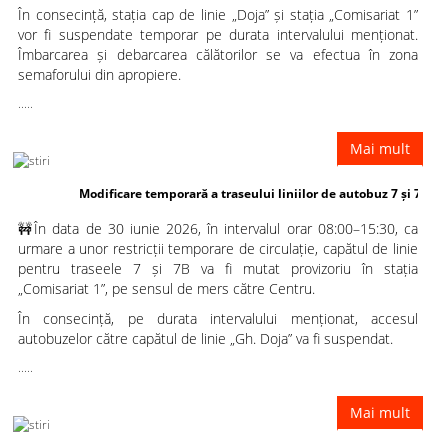
În consecință, stația cap de linie „Doja” și stația „Comisariat 1”
vor fi suspendate temporar pe durata intervalului menționat.
Îmbarcarea și debarcarea călătorilor se va efectua în zona
semaforului din apropiere.
.....
Mai mult
Modificare temporară a traseului liniilor de autobuz 7 și 7B
🚧În data de 30 iunie 2026, în intervalul orar 08:00–15:30, ca
urmare a unor restricții temporare de circulație, capătul de linie
pentru traseele 7 și 7B va fi mutat provizoriu în stația
„Comisariat 1”, pe sensul de mers către Centru.
În consecință, pe durata intervalului menționat, accesul
autobuzelor către capătul de linie „Gh. Doja” va fi suspendat.
.....
Mai mult