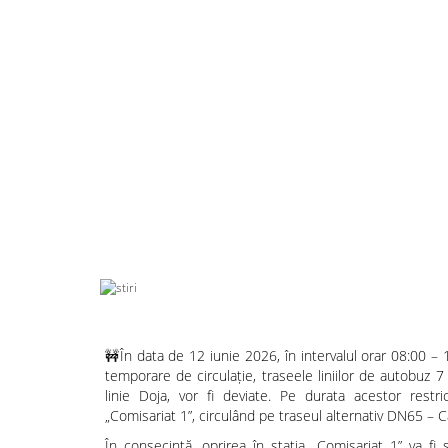
🚧În data de 12 iunie 2026, în intervalul orar 08:00 – 
temporare de circulație, traseele liniilor de autobuz 7
linie Doja, vor fi deviate. Pe durata acestor restric
„Comisariat 1”, circulând pe traseul alternativ DN65 – C
În consecință, oprirea în stația „Comisariat 1” va f