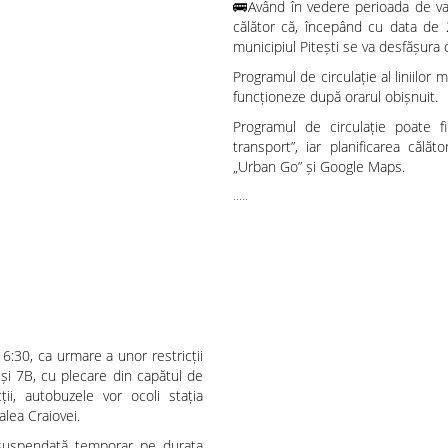
🚌Având în vedere perioada de vac
călător că, începând cu data de 2
municipiul Pitești se va desfășura 
Programul de circulație al liniilo
funcționeze după orarul obișnuit.
Programul de circulație poate fi 
transport”, iar planificarea călăto
„Urban Go” și Google Maps.
.....
Modificare temporară a traseului liniilor de autobuz 7 și 7B
16:30, ca urmare a unor restricții
 și 7B, cu plecare din capătul de
ții, autobuzele vor ocoli stația
alea Craiovei.
i suspendată temporar pe durata