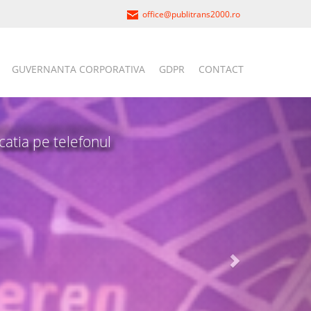
office@publitrans2000.ro
GUVERNANTA CORPORATIVA
GDPR
CONTACT
icatia pe telefonul