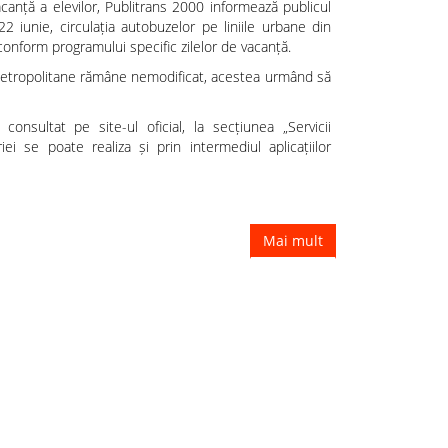
anță a elevilor, Publitrans 2000 informează publicul
2 iunie, circulația autobuzelor pe liniile urbane din
conform programului specific zilelor de vacanță.
r metropolitane rămâne nemodificat, acestea urmând să
consultat pe site-ul oficial, la secțiunea „Servicii
riei se poate realiza și prin intermediul aplicațiilor
Mai mult