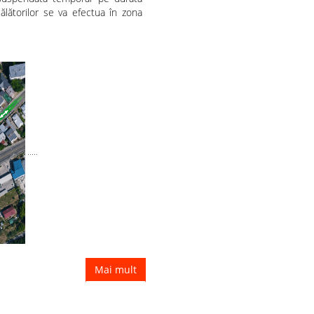
ălătorilor se va efectua în zona
.....
Mai mult