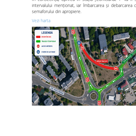
intervalului menționat, iar îmbarcarea și debarcarea c
semaforului din apropiere.
Vezi harta