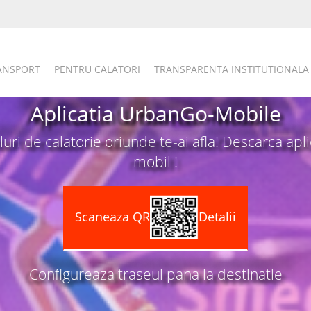
RANSPORT
PENTRU CALATORI
TRANSPARENTA INSTITUTIONALA
Aplicatia UrbanGo-Mobile
luri de calatorie oriunde te-ai afla! Descarca apl
mobil !
Scaneaza QR
Detalii
Configureaza traseul pana la destinatie