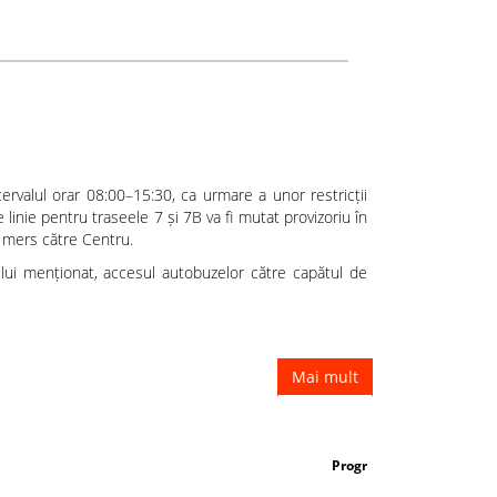
Modificare temporară a traseului liniilo
ervalul orar 08:00–15:30, ca urmare a unor restricții
 linie pentru traseele 7 și 7B va fi mutat provizoriu în
e mers către Centru.
ului menționat, accesul autobuzelor către capătul de
Mai mult
Programul mijloacelor de transport în perioada 