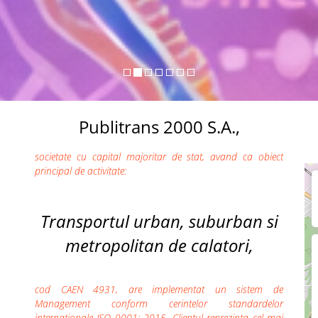
Publitrans 2000 S.A.,
societate cu capital majoritar de stat, avand ca obiect
principal de activitate:
Transportul urban, suburban si
metropolitan de calatori,
cod CAEN 4931, are implementat un sistem de
Management conform cerintelor standardelor
internationale ISO 9001: 2015. Clientul reprezinta cel mai