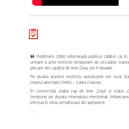
🚧 Publitrans 2000 informează publicul călător că, în
urmare a unor restricții temporare de circulație, trasee
plecare din capătul de linie Doja, vor fi deviate.
Pe durata acestor restricții, autobuzele vor ocoli sta
traseul alternativ DN65 – Calea Craiovei.
În consecință, stația cap de linie „Doja” și stația 
temporar pe durata intervalului menționat. Îmbarcarea
efectua în zona semaforului din apropiere.
.....