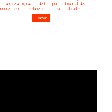
 incarcare al mijloacelor de transport in timp real, deci
nduce implicit la o viziune asupra nevoilor calatorilor.
Citeste