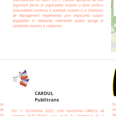
important factor al organizatiei noastre si doar printr-o
imbunatatire continua a activitatii noastre si a Sistemului
de Management implementat, prin implicarea tututor
angajatilor in realizarea obiectivelor putem ajunge la
satisfactia maxima a calatorilor.
CARDUL
Publitrans
eti
Es
 de
mi
Din 11 Octombrie 2025, este functional CARDUL de
lor
Va
calatorie PUBLITRANS care poate fi achizitionat de la