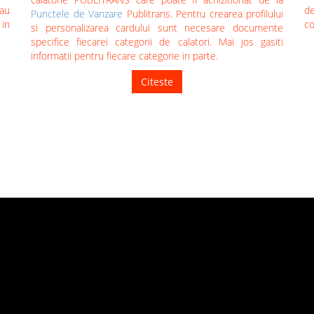
au
de
Punctele de Vanzare
Publitrans. Pentru crearea profilului
 in
co
si personalizarea cardului sunt necesare documente
specifice fiecarei categorii de calatori. Mai jos gasiti
informatii pentru fiecare categorie in parte.
Citeste
TUTORIALE