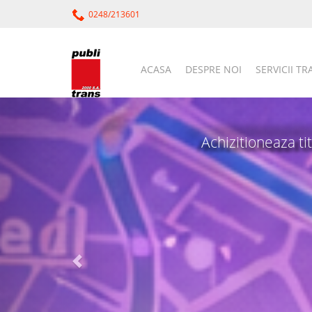
0248/213601
ACASA
DESPRE NOI
SERVICII T
Achizitioneaza tit