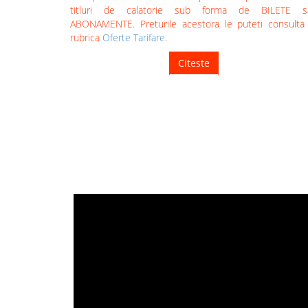
titluri de calatorie sub forma de BILETE s
ABONAMENTE. Preturile acestora le puteti consulta
rubrica
Oferte Tarifare
.
Citeste