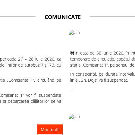
COMUNICATE
Modificări temporare pentru liniile de autobuz 7 și 7B
🚧În data de 30 iunie 2026, în int
 perioada 27 – 28 iulie 2026, ca
temporare de circulație, capătul de
le liniilor de autobuz 7 și 7B, cu
stația „Comisariat 1”, pe sensul d
În consecință, pe durata interval
ția „Comisariat 1”, circulând pe
linie „Gh. Doja” va fi suspendat.
.....
„Comisariat 1” vor fi suspendate
 și debarcarea călătorilor se va
Mai mult