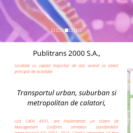
Publitrans 2000 S.A.,
societate cu capital majoritar de stat, avand ca obiect
principal de activitate:
Transportul urban, suburban si
metropolitan de calatori,
cod CAEN 4931, are implementat un sistem de
Management conform cerintelor standardelor
internationale ISO 9001: 2015. Clientul reprezinta cel mai