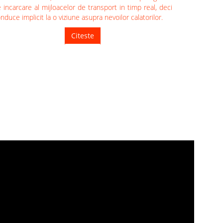
 incarcare al mijloacelor de transport in timp real, deci
nduce implicit la o viziune asupra nevoilor calatorilor.
Citeste