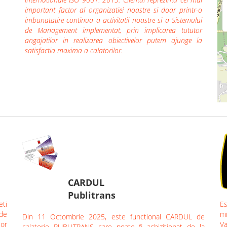
important factor al organizatiei noastre si doar printr-o
imbunatatire continua a activitatii noastre si a Sistemului
de Management implementat, prin implicarea tututor
angajatilor in realizarea obiectivelor putem ajunge la
satisfactia maxima a calatorilor.
CARDUL
Publitrans
eti
Es
 de
mi
Din 11 Octombrie 2025, este functional CARDUL de
lor
Va
calatorie PUBLITRANS care poate fi achizitionat de la