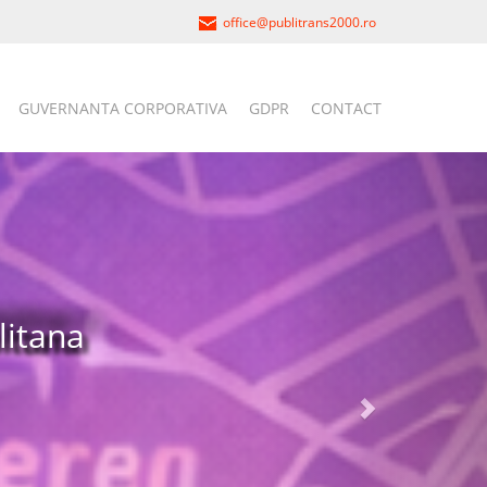
office@publitrans2000.ro
GUVERNANTA CORPORATIVA
GDPR
CONTACT
latorie si
fe
i