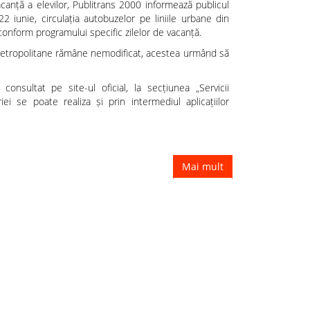
anță a elevilor, Publitrans 2000 informează publicul
2 iunie, circulația autobuzelor pe liniile urbane din
conform programului specific zilelor de vacanță.
r metropolitane rămâne nemodificat, acestea urmând să
consultat pe site-ul oficial, la secțiunea „Servicii
riei se poate realiza și prin intermediul aplicațiilor
Mai mult