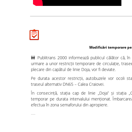
Modificări temporare pentru liniile de autobuz 
🚧 Publitrans 2000 informează publicul călător că, în
urmare a unor restricții temporare de circulație, trasee
plecare din capătul de linie Doja, vor fi deviate.
Pe durata acestor restricții, autobuzele vor ocoli sta
traseul alternativ DN65 – Calea Craiovei.
În consecință, stația cap de linie „Doja” și stația 
temporar pe durata intervalului menționat. Îmbarcarea
efectua în zona semaforului din apropiere.
.....