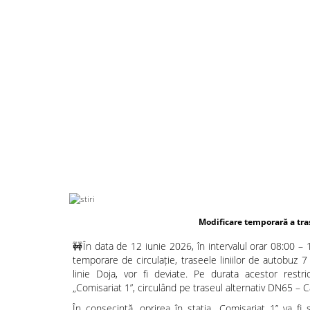
Modificare temporară a traseului liniilor de autobu
🚧În data de 12 iunie 2026, în intervalul orar 08:00 – 
temporare de circulație, traseele liniilor de autobuz 7
linie Doja, vor fi deviate. Pe durata acestor restric
„Comisariat 1”, circulând pe traseul alternativ DN65 – C
În consecință, oprirea în stația „Comisariat 1” va f