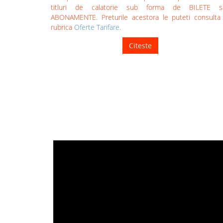
titluri de calatorie sub forma de BILETE s
ABONAMENTE. Preturile acestora le puteti consulta
rubrica
Oferte Tarifare
.
Citeste