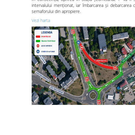
intervalului menționat, iar îmbarcarea și debarcarea c
semaforului din apropiere.
Vezi harta