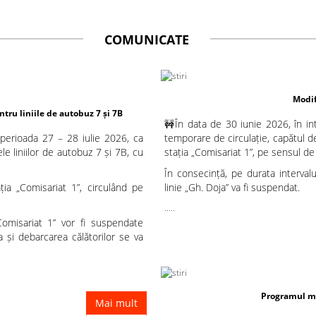
COMUNICATE
Modificare temporară a traseu
7 și 7B
🚧În data de 30 iunie 2026, în int
 perioada 27 – 28 iulie 2026, ca
temporare de circulație, capătul de
le liniilor de autobuz 7 și 7B, cu
stația „Comisariat 1”, pe sensul d
În consecință, pe durata interval
ția „Comisariat 1”, circulând pe
linie „Gh. Doja” va fi suspendat.
.....
„Comisariat 1” vor fi suspendate
 și debarcarea călătorilor se va
Programul mijloacelor de transport î
Mai mult