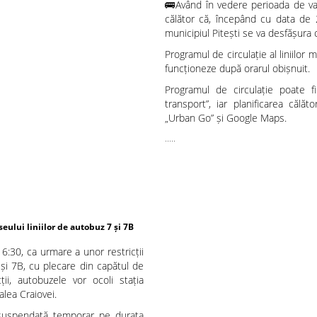
🚌Având în vedere perioada de vac
călător că, începând cu data de 2
municipiul Pitești se va desfășura 
Programul de circulație al liniilo
funcționeze după orarul obișnuit.
Programul de circulație poate fi 
transport”, iar planificarea călăto
„Urban Go” și Google Maps.
.....
z 7 și 7B
16:30, ca urmare a unor restricții
 și 7B, cu plecare din capătul de
ții, autobuzele vor ocoli stația
alea Craiovei.
i suspendată temporar pe durata