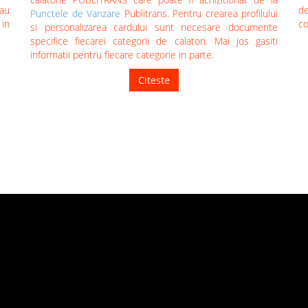
au
de
Punctele de Vanzare
Publitrans. Pentru crearea profilului
 in
co
si personalizarea cardului sunt necesare documente
specifice fiecarei categorii de calatori. Mai jos gasiti
informatii pentru fiecare categorie in parte.
Citeste
TUTORIALE