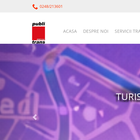
0248/213601
ACASA
DESPRE NOI
SERVICII T
Puncte d
Au
Am