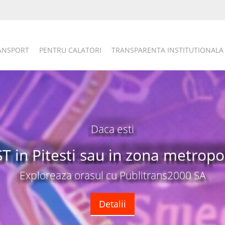
RANSPORT
PENTRU CALATORI
TRANSPARENTA INSTITUTIONALA
e vanzare si
Titluri de Ca
tomate
Tari
plasare
Detali