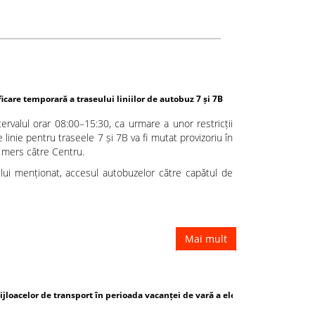
lui liniilor de autobuz 7 și 7B
ervalul orar 08:00–15:30, ca urmare a unor restricții
 linie pentru traseele 7 și 7B va fi mutat provizoriu în
e mers către Centru.
ului menționat, accesul autobuzelor către capătul de
Mai mult
n perioada vacanței de vară a elevilor