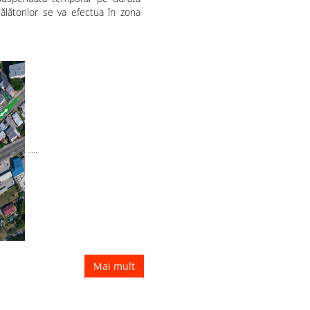
ălătorilor se va efectua în zona
.....
Mai mult