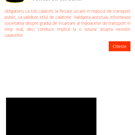
obligatoriu ca toti calatorii, la fiecare urcare in mijlocul de transport
public, sa valideze titlul de calatorie. Validarea acestuia, informeaza
societatea despre gradul de incarcare al mijloacelor de transport in
timp real, deci conduce implicit la o viziune asupra nevoilor
calatorilor.
Citeste
TUTORIALE