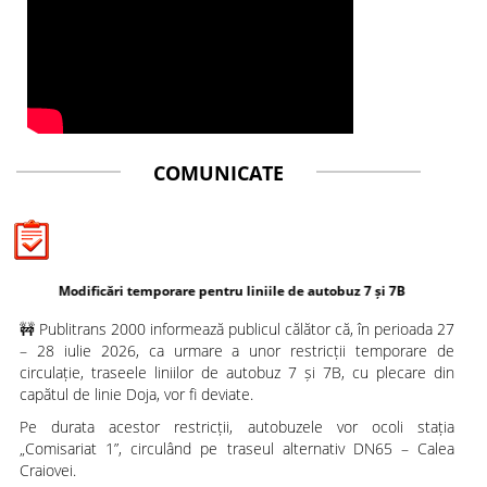
COMUNICATE
dificări temporare pentru liniile de autobuz 7 și 7B
🚧 Publitrans 2000 informează publicul călător că, în perioada 27
– 28 iulie 2026, ca urmare a unor restricții temporare de
circulație, traseele liniilor de autobuz 7 și 7B, cu plecare din
capătul de linie Doja, vor fi deviate.
Pe durata acestor restricții, autobuzele vor ocoli stația
„Comisariat 1”, circulând pe traseul alternativ DN65 – Calea
Craiovei.