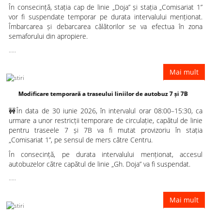
În consecință, stația cap de linie „Doja” și stația „Comisariat 1”
vor fi suspendate temporar pe durata intervalului menționat.
Îmbarcarea și debarcarea călătorilor se va efectua în zona
semaforului din apropiere.
.....
Mai mult
ficare temporară a traseului liniilor de autobuz 7 și 7B
🚧În data de 30 iunie 2026, în intervalul orar 08:00–15:30, ca
urmare a unor restricții temporare de circulație, capătul de linie
pentru traseele 7 și 7B va fi mutat provizoriu în stația
„Comisariat 1”, pe sensul de mers către Centru.
În consecință, pe durata intervalului menționat, accesul
autobuzelor către capătul de linie „Gh. Doja” va fi suspendat.
.....
Mai mult