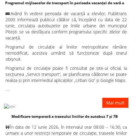
l mijloacelor de transport în perioada vacanței de vară a
🚌Având în vedere perioada de vacanță a elevilor, Publitrans
elevilor
2000 informează publicul călător că, începând cu data de 22
iunie, circulația autobuzelor pe liniile urbane din municipiul
Pitești se va desfășura conform programului specific zilelor de
vacanță.
Programul de circulație al liniilor metropolitane rămâne
nemodificat, acestea urmând să funcționeze după orarul
obișnuit.
Programul de circulație poate fi consultat pe site-ul oficial, la
secțiunea „Servicii transport”, iar planificarea călătoriei se poate
realiza și prin intermediul aplicațiilor „Urban Go” și Google Maps.
.....
Mai mult
ficare temporară a traseului liniilor de autobuz 7 și 7B
🚧În data de 12 iunie 2026, în intervalul orar 08:00 – 16:30, ca
urmare a unor restricții temporare de circulație, traseele liniilor