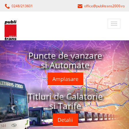
0248/213601
office@publitrans2000.ro
Puncte de vanzare
si Automate
Amplasare
Titluri de Calatorie
si Tarife
Detalii