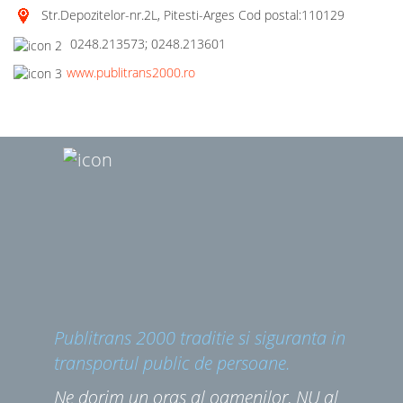
Str.Depozitelor-nr.2L, Pitesti-Arges Cod postal:110129
0248.213573; 0248.213601
www.publitrans2000.ro
Publitrans 2000 traditie si siguranta in
transportul public de persoane.
Ne dorim un oras al oamenilor, NU al