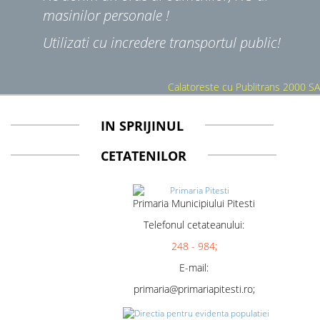
masinilor personale !
Utilizati cu incredere transportul public!
Calatoreste cu Publitrans 2000 SA
IN SPRIJINUL
CETATENILOR
Primaria Municipiului Pitesti
Telefonul cetateanului:
248 - 984;
E-mail:
primaria@primariapitesti.ro;